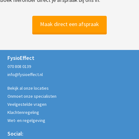
Maak direct een afspraak
FysioEffect
070 808 0139
info@fysioeffect.nl
Bekijk al onze locaties
Onmoet onze specialisten
Veelgestelde vragen
Klachtenregeling
Wet- en regelgeving
Social: