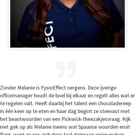
Zonder Melanie is FysioEffect nergens. Deze ijverige
officemanager houdt de boel bij elkaar en regelt alles wat er
te regelen valt. Heeft daarbij het talent een chocoladereep
in één keer op te eten en haar dag begint ze steevast met
het beantwoorden van een Pickwick-theezakjesvraag. Kijk
niet gek op als Melanie ineens wat Spaanse woorden eruit
flapt, want ze zou zich deze taal dolgraag eigen maken.