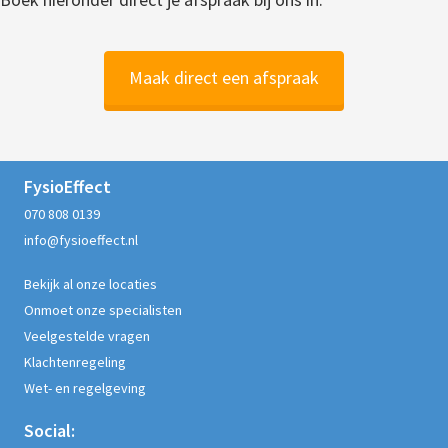
Maak direct een afspraak
FysioEffect
070 808 0139
info@fysioeffect.nl
Bekijk al onze locaties
Onmoet onze specialisten
Veelgestelde vragen
Klachtenregeling
Wet- en regelgeving
Social: