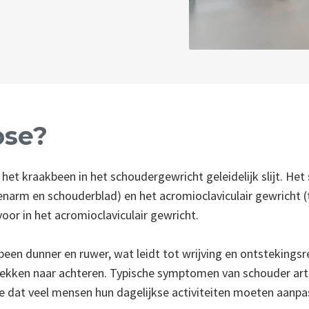
ose?
het kraakbeen in het schoudergewricht geleidelijk slijt. Het
narm en schouderblad) en het acromioclaviculair gewricht (
r in het acromioclaviculair gewricht.
en dunner en ruwer, wat leidt tot wrijving en ontstekingsrea
trekken naar achteren. Typische symptomen van schouder artros
we dat veel mensen hun dagelijkse activiteiten moeten aanp