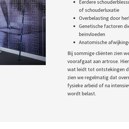
Eerdere schouderblessu
of schouderluxatie
Overbelasting door he
Genetische factoren di
beïnvloeden
Anatomische afwijking
Bij sommige cliënten zien w
voorafgaat aan artrose. Hier
wat leidt tot ontstekingen 
zien we regelmatig dat overm
fysieke arbeid of na intensi
wordt belast.