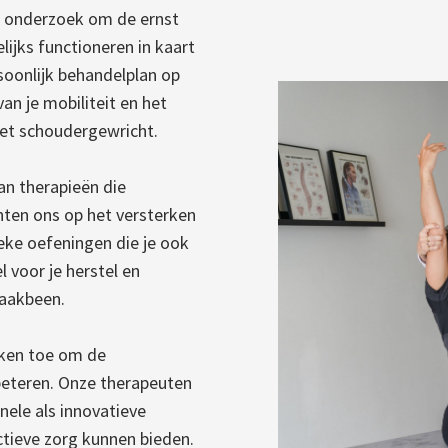
en onderzoek om de ernst
lijks functioneren in kaart
soonlijk behandelplan op
van je mobiliteit en het
het schoudergewricht.
an therapieën die
chten ons op het versterken
eke oefeningen die je ook
l voor je herstel en
raakbeen.
eken toe om de
beteren. Onze therapeuten
nele als innovatieve
tieve zorg kunnen bieden.